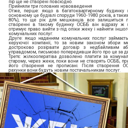
пір ще не створені повсюдно.
Прийняли три головних нововведення
Отже, перше: якщо в багатоквартирному будинку
основному це будівлі споруди 1960-1980 років, а таких
80%), то ще рік для мешканців все залишиться п
створенні в такому будинку ОСББ він відразу ж п
отримує право вийти з-під опіки жеку і найняти іншо
комунальних послуг.
Друге: якщо наданням комунальних послуг займаєт
керуючої компанії, то за новим законом збори 
достроково розірвати договір з недбайливим аб
управдомом, письмово попередивши його про це за дв
Третє: жілкооператіва дозволено платити за комунал
старому, через жеки, поки вони не створять ОСББ, пр
його створення не прописані. Після створення О
рахунки вони будуть новим постачальникам послуг.