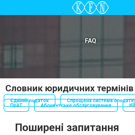
FAQ
Словник юридичних термінів
Єдиний податок
Спрощена система оподатк
ПрАТ
Абонентське обслуговування
К
Поширені запитання