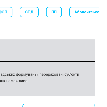
ФОП
СПД
ПП
Абонентське
омадських формувань» перераховані суб’єкти
анк неможливо.