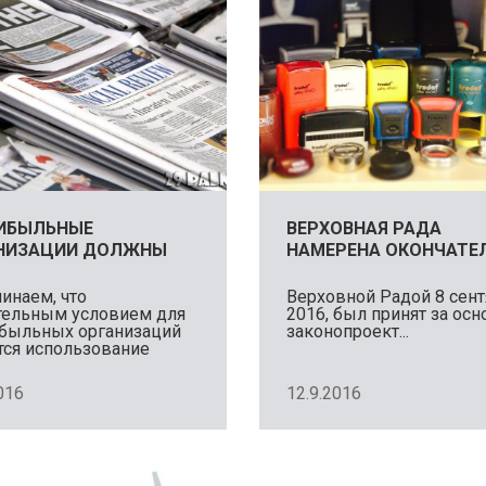
ИБЫЛЬНЫЕ
ВЕРХОВНАЯ РАДА
НИЗАЦИИ ДОЛЖНЫ
НАМЕРЕНА ОКОНЧАТЕ
НИТЬ
ОТМЕНИТЬ ПЕЧАТИ ДЛ
ДИТЕЛЬНЫЕ
БИЗНЕСА
инаем, что
Верховной Радой 8 сент
тельным условием для
2016, был принят за осн
МЕНТЫ В 1 ЯНВАРЯ
быльных организаций
законопроект...
тся использование
.
016
12.9.2016