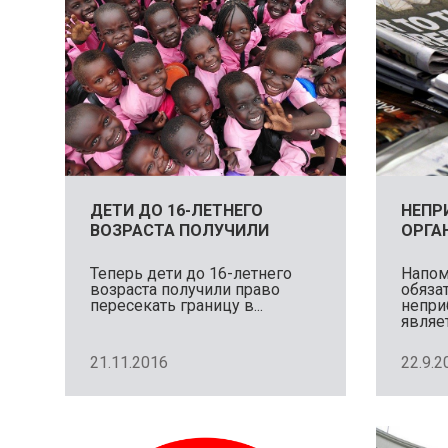
ДЕТИ ДО 16-ЛЕТНЕГО
НЕПР
ВОЗРАСТА ПОЛУЧИЛИ
ОРГА
ПРАВО ПЕРЕСЕКАТЬ
ИЗМЕ
ГРАНИЦУ
УЧРЕ
Теперь дети до 16-летнего
Напом
возраста получили право
обяза
ДОКУ
пересекать границу в...
непри
2017
являе
своих..
21.11.2016
22.9.2