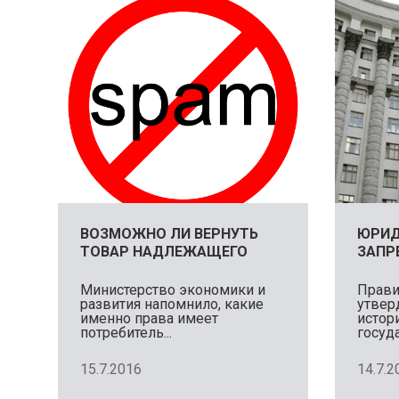
ВОЗМОЖНО ЛИ ВЕРНУТЬ
ЮРИД
ТОВАР НАДЛЕЖАЩЕГО
ЗАПР
КАЧЕСТВА ПРИ
ИСПО
ЗАКЛЮЧЕНИИ ДОГОВОРОВ
НАЗВ
Министерство экономики и
Прави
развития напомнило, какие
утвер
НА РАССТОЯНИИ
ГОСУ
именно права имеет
истор
НАИМ
потребитель...
госуд
наиме
запрещ
15.7.2016
14.7.2