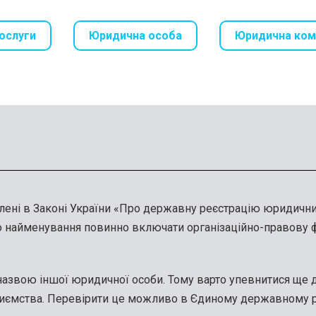
ослуги
Юридична особа
Юридична ком
ені в Законі України «Про державну реєстрацію юридичних 
 найменування повинно включати організаційно-правову фо
назвою іншої юридичної особи. Тому варто упевнитися ще до
приємства. Перевірити це можливо в Єдиному державному ре