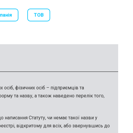
панія
ТОВ
осіб, фізичних осіб – підприємців та
рму та назву, а також наведено перелік того,
 написання Статуту, чи немає такої назви у
єстрі, відкритому для всіх, або звернувшись до