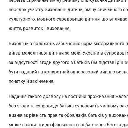
переїзд спричиняє зміну режиму спілкування дитини з 
порядок участі у вихованні дитини, зміну звичайного со
культурного, мовного середовища дитини, що впливає 
життя, розвиток і виховання.
Виходячи з положень зазначених норм матеріального п
виїзд малолітньої дитини за межі України в супроводі 
за відсутності згоди другого з батьків (на підставі ріш
бути наданий на конкретний одноразовий виїзд з визн
початку й закінчення.
Надання такого дозволу на постійне проживання малол
без згоди та супроводу батька суперечить чинному зак
визначає рівність прав та обов’язків батьків у вихован
може призвести до фактичного позбавлення батька ди