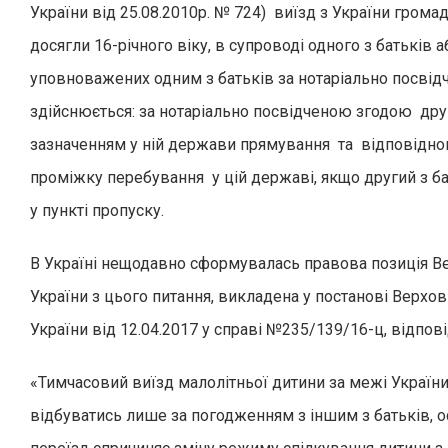
України від 25.08.2010р. № 724) виїзд з України громад
досягли 16-річного віку, в супроводі одного з батьків а
уповноважених одним з батьків за нотаріально посвід
здійснюється: за нотаріально посвідченою згодою друг
зазначенням у ній держави прямування та відповідно
проміжку перебування у цій державі, якщо другий з ба
у пункті пропуску.
В Україні нещодавно сформувалась правова позиція В
України з цього питання, викладена у постанові Верхо
України від 12.04.2017 у справі №235/139/16-ц, відпові
«Тимчасовий виїзд малолітньої дитини за межі Україн
відбуватись лише за погодженням з іншим з батьків, о