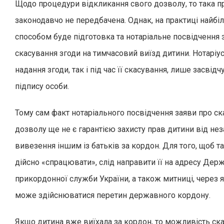
Щодо процедури відкликання свого дозволу, то така 
законодавчо не передбачена. Однак, на практиці найбі
способом буде підготовка та нотаріальне посвідчення 
скасування згоди на тимчасовий виїзд дитини. Нотаріус 
надання згоди, так і під час її скасування, лише засвід
підпису особи.
Тому сам факт нотаріального посвідчення заяви про с
дозволу ще не є гарантією захисту прав дитини від нез
вивезення іншим із батьків за кордон. Для того, щоб т
дійсно «спрацювати», слід направити її на адресу Дер
прикордонної служби України, а також митниці, через як
може здійснюватися перетин державного кордону.
Якщо дитина вже виїхала за кордон, то можливість ска