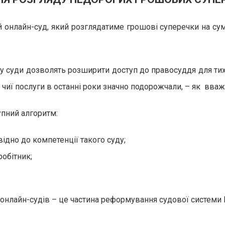
й онлайн-суд, який розглядатиме грошові суперечки на су
ду суди дозволять розширити доступ до правосуддя для тих
 чиї послуги в останні роки значно подорожчали, – як вва
упний алгоритм:
ідно до компетенції такого суду;
робітник;
ю онлайн-судів – це частина реформування судової системи 