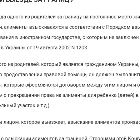
зда одного из родителей за границу на постоянное место ж
, алименты взыскиваются в соответствии с Порядком взыс
вания в иностранном государстве, с которым не заключен
 Украины от 19 августа 2002 N 1203.
ого из родителей, который является гражданином Украины
а о предоставлении правовой помощи, он должен выполни
я, которые оформляются договором между этим лицом и од
ом о прекращении права на алименты для ребенка (детей) в
ный участок и т.д.).
 лицом, которое выезжает, взыскание алиментов произво
о взыскании алиментов за границей. Сторонами этой Конв