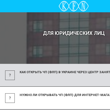
ДЛЯ ЮРИДИЧЕСКИХ ЛИЦ
КАК ОТКРЫТЬ ЧП (ФЛП) В УКРАИНЕ ЧЕРЕЗ ЦЕНТР ЗАНЯ
Согласно ст. 7 Закона Украины «Об общеобязате
государственном социальном страховании на слу
НУЖНО ЛИ ОТКРЫВАТЬ ЧП (ФЛП) ДЛЯ ИНТЕРНЕТ-МАГ
безработицы» пособие по безработице может бы
одноразово для организации предпринимательско