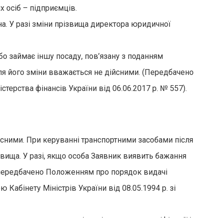
 осіб – підприємців.
на. У разі зміни прізвища директора юридичної
бо займає іншу посаду, пов’язану з поданням
ля його зміни вважається не дійсними. (Передбачено
ства фінансів України від 06.06.2017 р. № 557).
ійсними. При керуванні транспортними засобами після
звища. У разі, якщо особа Заявник виявить бажання
. (передбачено Положенням про порядок видачі
абінету Міністрів України від 08.05.1994 р. зі