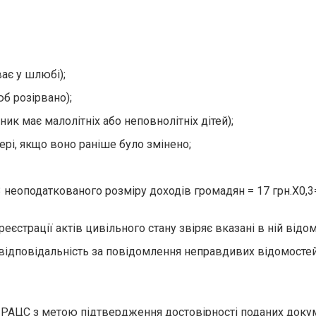
ає у шлюбі);
б розірвано);
ник має малолітніх або неповнолітніх дітей);
тері, якщо воно раніше було змінено;
 неоподаткованого розміру доходів громадян = 17 грн.Х0,3= 
реєстрації актів цивільного стану звіряє вказані в ній від
ідповідальність за повідомлення неправдивих відомостей 
 РАЦС з метою підтвердження достовірності поданих доку