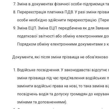
Зміна в документах фізичної особи-підприємця та
Перереєстрація платника ПДВ. У разі зміни прізв
особи необхідно здійснити перереєстрацію. (Перед
Зміна ЕЦП. Зміна ЕЦП передбачена як для Заявник
податкової звітності або обміну електронними д
Порядком обміну електронними документами з кон
Документи, які після зміни прізвища не обов’язково
Водійське посвідчення. У законодавстві відсутнє 
зміни прізвища під час пред’явлення водійських 
замінити водійські права на нові, то така замін
посвідчень водія та допуску громадян до керуван
змінами та доповненнями).