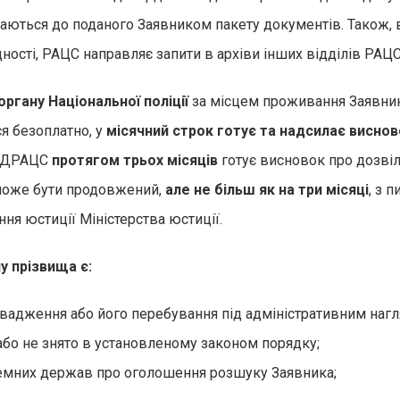
одаються до поданого Заявником пакету документів. Також,
ності, РАЦС направляє запити в архіви інших відділів РАЦС
ргану Національної поліції
за місцем проживання Заявника
я безоплатно, у
місячний строк готує та надсилає виснов
х ДРАЦС
протягом трьох місяців
готує висновок про дозвіл
 може бути продовжений,
але не більш як на три місяці
, з 
ння юстиції Міністерства юстиції.
у прізвища є:
вадження або його перебування під адміністративним наг
 або не знято в установленому законом порядку;
земних держав про оголошення розшуку Заявника;