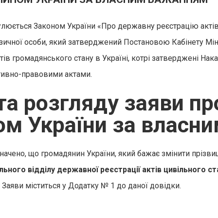
люється Законом України «Про державну реєстрацію актів 
фізичної особи, який затверджений Постановою Кабінету Мініс
в громадянського стану в Україні, котрі затверджені Наказ
ативно-правовими актами.
та розгляду заяви пр
м України за власн
чено, що громадянин України, який бажає змінити прізвищ
льного відділу державної реєстрації актів цивільного ст
 Заяви міститься у Додатку № 1 до даної довідки.