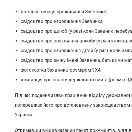
довідка з місця проживання Заявника;
свідоцтво про народження Заявника;
свідоцтво про шлюб (у разі коли Заявник перебув
свідоцтво про розірвання шлюбу (у разі коли шлю
свідоцтво про народження дітей (у разі, коли Заяв
свідоцтво про зміну імені Заявника, батька чи ма
фотокартка Заявника, розміром 3Х4;
квитанція про сплату державного мита (розмір 0,3
Під час подання заяви працівник відділу державної 
попереджає його про встановлену законодавством в
України.
Отримавши вищевказаний пакет документів, відділ