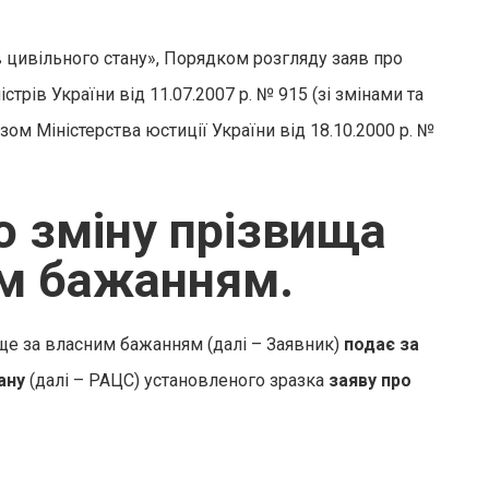
цивільного стану», Порядком розгляду заяв про
трів України від 11.07.2007 р. № 915 (зі змінами та
ом Міністерства юстиції України від 18.10.2000 р. №
о зміну прізвища
им бажанням.
е за власним бажанням (далі – Заявник)
подає за
ану
(далі – РАЦС) установленого зразка
заяву про