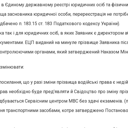
 в Єдиному державному реєстрі юридичних осіб та фізичних
ища засновника юридичної особи, перереєстрація не потріб
бачено п. 183.15 ст. 183 Податкового кодексу України).
а так і для юридичних осіб, в яких Заявник є директором а
окументами. ЕЦП виданий на минуле прізвище Заявника піс
тролюючими органами, який затверджений Наказом Міністер
 змінювати:
посилання, що у разі зміни прізвища водійські права є нед
прав необхідно буде пред’являти й Свідоцтво про зміну прі
а відбувається Сервісним центром МВС без здачі екзаменів
ня транспортними засобами, котре затверджено Постановою К