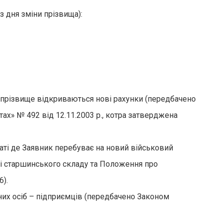
з дня зміни прізвища):
е прізвище відкриваються нові рахунки (передбачено
ютах» № 492 від 12.11.2003 р., котра затверджена
аті де Заявник перебуває на новий військовий
і старшинського складу та Положення про
6).
них осіб – підприємців (передбачено Законом