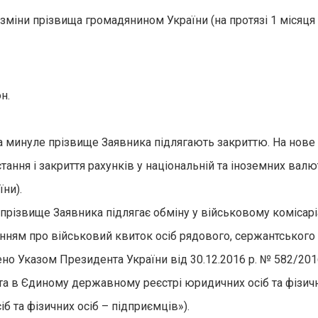
 зміни прізвища громадянином України (на протязі 1 місяця 
н.
 на минуле прізвище Заявника підлягають закриттю. На нов
истання і закриття рахунків у національній та іноземних вал
ни).
прізвище Заявника підлягає обміну у військовому комісарі
ням про військовий квиток осіб рядового, сержантського 
но Указом Президента України від 30.12.2016 р. № 582/201
та в Єдиному державному реєстрі юридичних осіб та фізич
 та фізичних осіб – підприємців»).