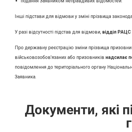
подання Заявником неправдивих відомостей.
Інші підстави для відмови у зміні прізвища законо
У разі відсутності підстав для відмови,
відділ РАЦС 
Про державну реєстрацію зміни прізвища призовник
військовозобов’язаних або призовників
надсилає п
повідомлення до територіального органу Національн
Заявника.
Документи, які п