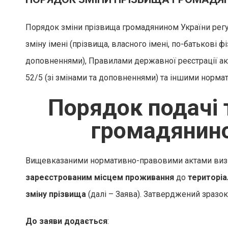
Порядок зміни прізвища громадянином України регу
зміну імені (прізвища, власного імені, по-батькові 
доповненнями), Правилами державної реєстрації акті
52/5 (зі змінами та доповненнями) та іншими норм
Порядок подачі 
громадянино
Вищевказаними нормативно-правовими актами визна
зареєстрованим місцем проживання
до
територіа
зміну прізвища
(далі – Заява). Затверджений зразок
До заяви додається
: