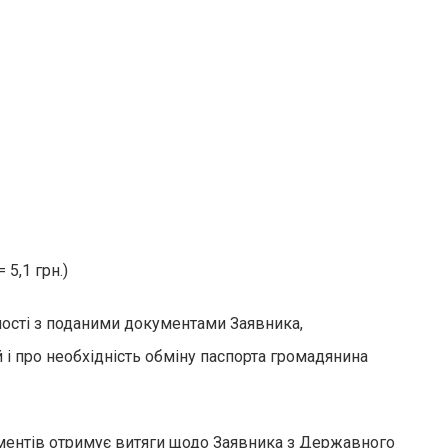
5,1 грн.)
омості з поданими документами Заявника,
і про необхідність обміну паспорта громадянина
ментів отримує витяги щодо Заявника з Державного