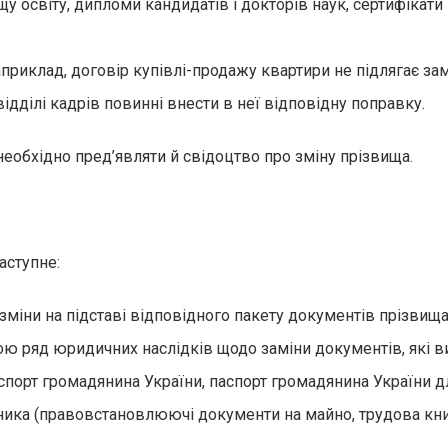
 освіту, дипломи кандидатів і докторів наук, сертифікати 
клад, договір купівлі-продажу квартири не підлягає заміні
відділі кадрів повинні внести в неї відповідну поправку.
еобхідно пред’являти й свідоцтво про зміну прізвища.
аступне:
міни на підставі відповідного пакету документів прізвища
ою ряд юридичних наслідків щодо заміни документів, які в
аспорт громадянина України, паспорт громадянина України д
ника (правовстановлюючі документи на майно, трудова книж