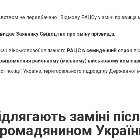
давством не передбачено. Відмову РАЦСу у зміні прізвища 
видає Заявнику Свідоцтво про зміну прізвища.
а і військовозобов’язаного
РАЦС в семиденний строк
піс
овідомлення районному (міському) військовому комісар
ої поліції України, територіального підрозділу Державної 
ідлягають заміні піс
громадянином Україн